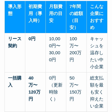
導入形
初期費
月額費
7年間
こんな
態
用（導
用の目
の総額
企業に
入時）
安
（目
おすす
安）
め
リース
0円
10,00
100
キャッ
契約
0円〜
万〜
シュを
30,00
200万
温存し
0円
円
たい中
小企業
一括購
40
0円
50
総支払
入
万〜
（更新
万〜
額を最
120万
時除
150万
も安く
円
く）
円
抑えた
い企業